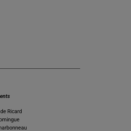
ents
de Ricard
Domingue
harbonneau