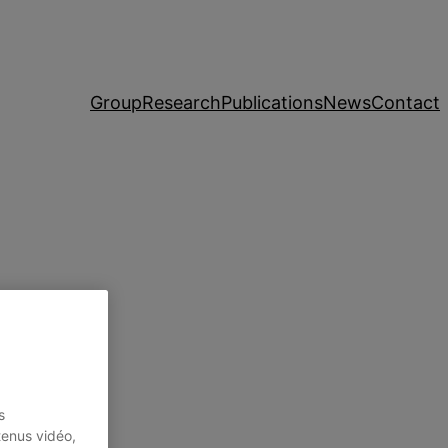
Group
Research
Publications
News
Contact
s
tenus vidéo,