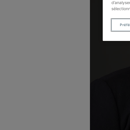
d’analyse
sélection
Préf