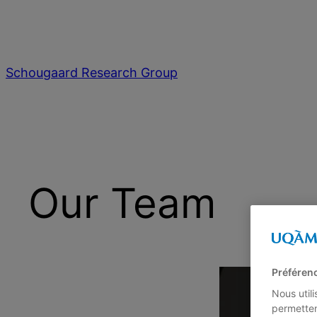
Schougaard Research Group
Our Team
Préféren
Nous util
permetten