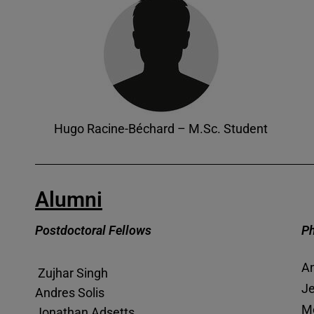
Hugo Racine-Béchard – M.Sc. Student
Alumni
Postdoctoral Fellows
Ph
An
Zujhar Singh
J
Andres Solis
M
Jonathan Adsetts