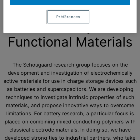
Préférences
Laboratory for
Functional Materials
The Schougaard research group focuses on the
development and investigation of electrochemically
active materials for use in charge storage devices such
as batteries and supercapacitors. We are developing
techniques to investigate intrinsic properties of such
materials, and propose innovative ways to overcome
limitations. For battery research, a particular focus is
placed on combining mixed conducting polymers with
classical electrode materials. In doing so, we have
developed strong ties to industrial partners, who take